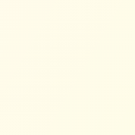
Ernest Hemingway
—
Adiós a las armas
Leonard Cohen
—
Anthem