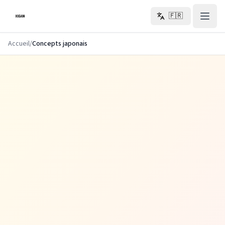
Aller au contenu principal
🇫🇷
Accueil
/
Concepts japonais