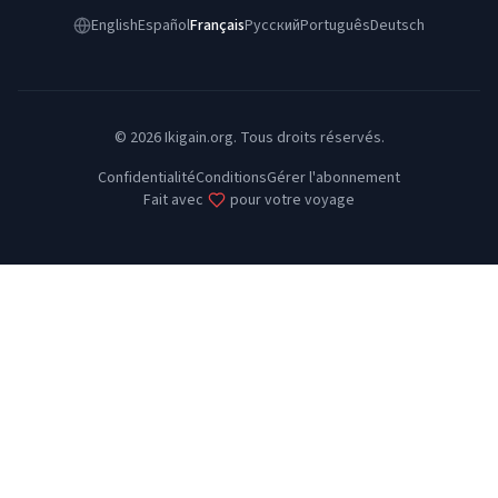
English
Español
Français
Русский
Português
Deutsch
©
2026
Ikigain.org.
Tous droits réservés.
Confidentialité
Conditions
Gérer l'abonnement
Fait avec
pour votre voyage