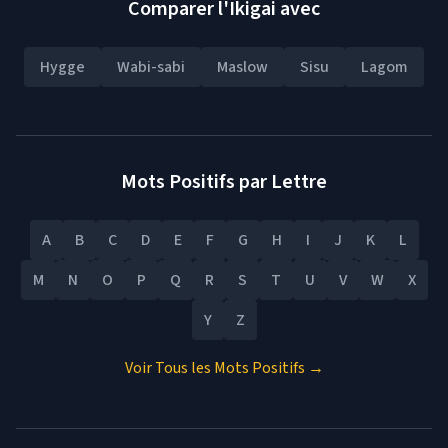
Comparer l'Ikigai avec
Hygge
Wabi-sabi
Maslow
Sisu
Lagom
Mots Positifs par Lettre
A
B
C
D
E
F
G
H
I
J
K
L
M
N
O
P
Q
R
S
T
U
V
W
X
Y
Z
Voir Tous les Mots Positifs →