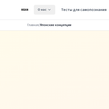
Перейти к основному содержанию
Тесты для самопознания
О нас
Главная
/
Японские концепции