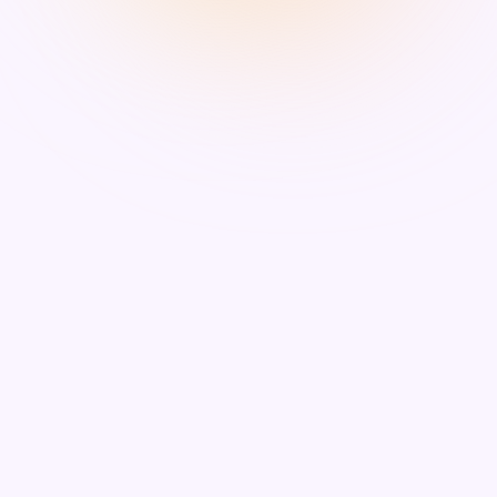
Deine Quelle der Lebensaufgabe
Dein Ikigai fließt aus beruflichem Erfolg und der
Sicherheit, die Karriereerfolg bringt. Du findest
tiefe Zufriedenheit in der Förderung deiner
Karriere, gewinnst Anerkennung für deine Arbeit
und baust finanzielle Stabilität auf. Du gedeiht in
wettbewerbsfähigen Umgebungen, wo deine
Bemühungen direkt zu messbarem Erfolg
führen.
Ein Tag im Leben Career-Focused
Achiever