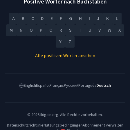
Positive Wörter nach Buchstaben
A
B
C
D
E
F
G
H
I
J
K
L
M
N
O
P
Q
R
S
T
U
V
W
X
Y
Z
Alle positiven Wörter ansehen
English
Español
Français
Русский
Português
Deutsch
©
2026
Ikigain.org.
Alle Rechte vorbehalten.
Datenschutzrichtlinie
Nutzungsbedingungen
Abonnement verwalten