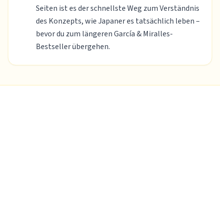
Seiten ist es der schnellste Weg zum Verständnis
des Konzepts, wie Japaner es tatsächlich leben –
bevor du zum längeren García & Miralles-
Bestseller übergehen.
Hervorgehoben
Ikigai: Das japanische Geheimnis für ein
langes und glückliches Leben
Héctor García & Francesc Miralles
·
2016
·
208
Seiten
Der internationale Bestseller, der ikigai in die