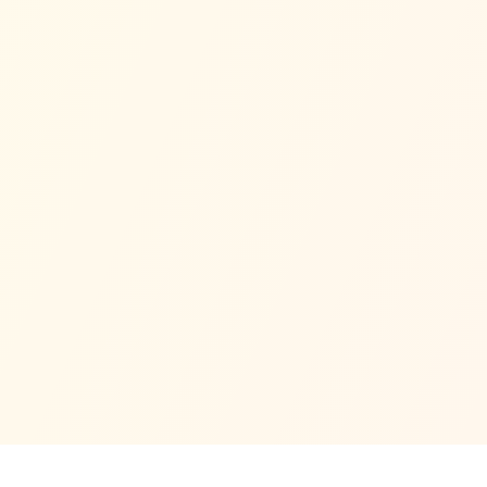
Omoiyari (Empathie), Kansha (Dankbarkeit) und Wa (Harmonie)
beziehen sich auf ‚Was die Welt braucht' — wie du beitragen
kannst.
Diese Konzepte zu verstehen hilft dir, sinnvolle Arbeit zu
finden, die mit deinen Werten übereinstimmt — ‚Wofür du
bezahlt werden kannst'.