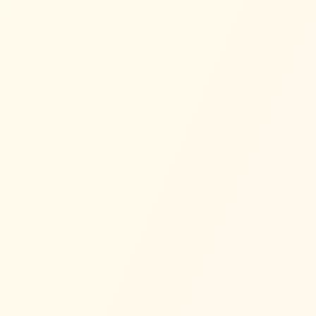
金繕い
Kintsugi
Goldene Reparatur
Die Kunst, zerbrochene Keramik mit Gold zu
reparieren. Eine Metapher dafür, unsere Fehler zu
akzeptieren und Kraft in dem zu finden, was einmal
zerbrochen war.
Wörter wie Natsukashii und Ureshii helfen dir zu identifizieren,
was dir wirklich Freude bereitet — der ‚Was du liebst'-Kreis
des Ikigai.
Kaizen (kontinuierliche Verbesserung) und Ganbaru
(Durchhaltevermögen) verbinden sich mit der Entwicklung von
‚Worin du gut bist'.