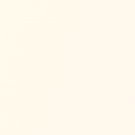
Satoyama (Dorf-Berg-Harmonie) zeigt, dass Meisterschaft aus
dem Arbeiten mit der Natur kommt, nicht dagegen —
widerspiegelt 'Was du gut kannst' durch geduldige
Beobachtung.
Kogarashi (Winterwind) und der Zyklus der Jahreszeiten
lehren Akzeptanz und Widerstandskraft — sie erinnern uns
daran, dass 'Was die Welt braucht' Menschen sind, die in
Harmonie mit der Natur leben.
Das Verstehen von Konzepten wie Shinrin-Yoku (Waldbaden)