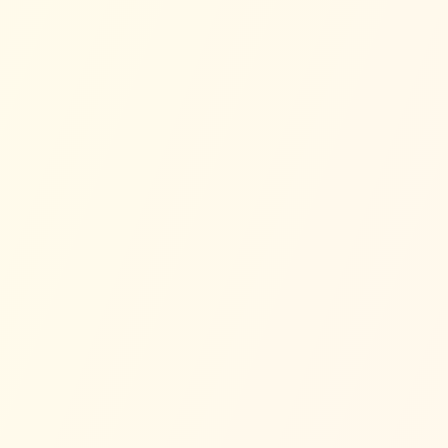
五月雨
Samidare
Frühregen
Die langen, sanften Regen, die im Frühsommer
während Japans Tsuyu (Regenzeit) fallen. Samidare
ist nicht ein einzelner Regen, sondern Tage sanften,
unterbrochenen Regens, die die Reisfelder nähren.
Seit Jahrhunderten wird es im Haiku als Symbol
geduldiger, stiller Ausdauer gefeiert.
Wörter wie Hanami (Blütenbetrachtung) und Komorebi
(Waldlicht) wecken Staunen — und helfen dir, 'Was du liebst' zu
identifizieren, indem du dich mit Naturschönheit wieder
verbindest.